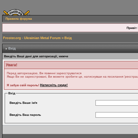
Правила форума
Привіт 
Froster.org - Ukrainian Metal Forum
> Вхід
Вхід
Введіть Ваші дані для авторизації, нижче
Увага!
Перед авторизацією, Ви повинні зареєструватися
Якщо Ви не зареєстровані, Ви можете зробити це, натиснувши на посилання 'реєстрація
Натисніть сюди!
Я забув свій пароль!
Вхід
Введіть Ваше ім'я
Введіть Ваш пароль