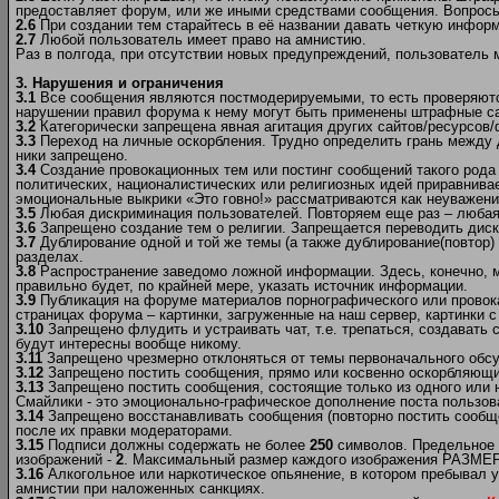
предоставляет форум, или же иными средствами сообщения. Вопрос
2.6
При создании тем старайтесь в её названии давать четкую инфор
2.7
Любой пользователь имеет право на амнистию.
Раз в полгода, при отсутствии новых предупреждений, пользователь
3. Нарушения и ограничения
3.1
Все сообщения являются постмодерируемыми, то есть проверяются
нарушении правил форума к нему могут быть применены штрафные са
3.2
Категорически запрещена явная агитация других сайтов/ресурсов
3.3
Переход на личные оскорбления. Трудно определить грань между 
ники запрещено.
3.4
Создание провокационных тем или постинг сообщений такого рода 
политических, националистических или религиозных идей приравнивае
эмоциональные выкрики «Это говно!» рассматриваются как неуважен
3.5
Любая дискриминация пользователей. Повторяем еще раз – любая! 
3.6
Запрещено создание тем о религии. Запрещается переводить диску
3.7
Дублирование одной и той же темы (а также дублирование(повтор) 
разделах.
3.8
Распространение заведомо ложной информации. Здесь, конечно, мож
правильно будет, по крайней мере, указать источник информации.
3.9
Публикация на форуме материалов порнографического или провок
страницах форума – картинки, загруженные на наш сервер, картинки с
3.10
Запрещено флудить и устраивать чат, т.е. трепаться, создавать
будут интересны вообще никому.
3.11
Запрещено чрезмерно отклоняться от темы первоначального обсу
3.12
Запрещено постить сообщения, прямо или косвенно оскорбляющие
3.13
Запрещено постить сообщения, состоящие только из одного или 
Смайлики - это эмоционально-графическое дополнение поста пользов
3.14
Запрещено восстанавливать сообщения (повторно постить сообще
после их правки модераторами.
3.15
Подписи должны содержать не более
250
символов. Предельное 
изображений -
2
. Максимальный размер каждого изображения РАЗМЕР (
3.16
Алкогольное или наркотическое опьянение, в котором пребывал у
амнистии при наложенных санкциях.