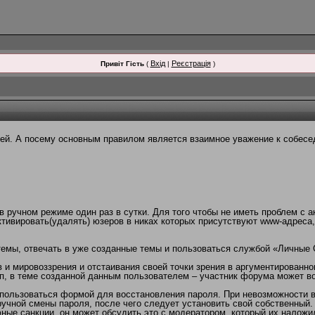
Вхід
Реєстрація
Привіт Гість
(
|
)
й. А посему основным правилом является взаимное уважение к собесед
 ручном режиме один раз в сутки. Для того чтобы не иметь проблем с а
тивировать(удалять) юзеров в никах которых присутствуют www-адреса
темы, отвечать в уже созданные темы и пользоваться службой «Личные
и мировоззрения и отстаивания своей точки зрения в аргументированно
п, в теме созданной данным пользователем – участник форума может в
пользоваться формой для восстановления пароля. При невозможности во
учной смены пароля, после чего следует установить свой собственный.
ные санкции, он может обсудить это с модератором, который их наложи