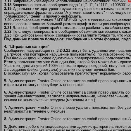
3.17
Запрещено чрезмерное использование ненормативной лексики.
К
3.18
Запрещено постить сообщения вида "+","+1", "+1111","+100500" и т
3.19
Идеального литературного русского и украинского языка на этом
оправдательные фразы из серии "А у меня такой стиль" - последуют н
"олбанского", "фени" и прочего неформата.
3.20
Использование только ЗАГЛАВНЫХ букв в сообщении эквивалентно
использовать слишком большой размер шрифта и/или разнообразную и 
3.21
Длинные сообщения крайне желательно разбивать на абзацы пуст
3.22
Не следует копировать в сообщение объемные материалы c каких-
3.23
При цитировании чужих сообщений оставляйте только то, что нуж
Под данные правила попадают: сообщения на этом форуме, подп
4. "Штрафные санкции"
Сообщения, нарушающие пп
3.2-3.23
могут быть удалены или правлен
За грубое или повторное нарушение пользователю, по усмотрению мо
При наличии двух и более однотипных предупреждений пользователь б
Если у пользователя уже был один бан, второй бан может быть сроком
Участник, достигнувший 100% по шкале предупреждений, получает ве
За создание фейка (виртуала) участник получает вечный бан.
В особых случаях, когда пользователь препятствует нормальной рабо
5.
Администрация Froster Online оставляет за собой право закрывать 
и факты и не могут переубедить оппонентов.
6.
Администрация Froster Online оставляет за собой право удалять со
зрения Администрации, являются неприемлемыми, нежелательными, н
ссылки на коммерческие ресурсы (магазины и т.п.).
7.
Администрация Froster Online вправе удалить пользователя без ув
неактивности в течение 6 месяцев.
8.
Администрация Froster Online оставляет за собой право дополнять
9.
Действия любого из модераторов или администраторов являются 
Если участник решает, что к нему незаслуженно применены штрафные