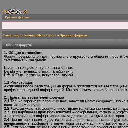
Правила форума
Froster.org - Ukrainian Metal Forum
> Правила форума
Правила форума
1. Общие положения
Форум предназначен для нормального дружеского общения посетителе
тематических разделов:
Lives
- о концертах, турах, фестивалях...
Bands
– о группах, стилях, альбомах...
Life & Fate
- о жизни, искусстве, любви...
1.1 Регистрация
Активация после регистрации на форуме проводится администрацией в
профиле правдивой информацией. Мы оставляем за собой право не ак
2. Права пользователей форума
2.1
Только зарегистрированные пользователи могут создавать новые 
посетителям ресурса.
2.2
Каждый участник форума имеет право на уважение своих взглядов 
2.3
При нарушении прав пользователя – оскорбления, флейм и оффто
для оперативного информирования модераторов и администраторов.
2.4
При потере пароля и других регистрационных данных, следует вос
прописанный в профайле) следует обратиться к администратору для р
2.5
Если участник решает, что к нему незаслуженно применены штраф