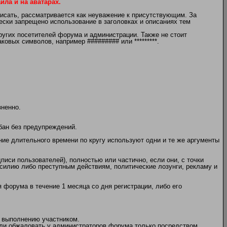
ла и на аватарах.
писать, рассматривается как неуважение к присутствующим. За
чески запрещено использование в заголовках и описаниях тем
угих посетителей форума и администрации. Также не стоит
овых символов, например ######### или *********.
зненно.
бан без предупреждений.
ение длительного времени по кругу используют одни и те же аргументы
писи пользователей), полностью или частично, если они, с точки
илию либо преступным действиям, политические лозунги, рекламу и
 форума в течение 1 месяца со дня регистрации, либо его
 выполнению участником.
или обжаловать у администраторов форума только посредством