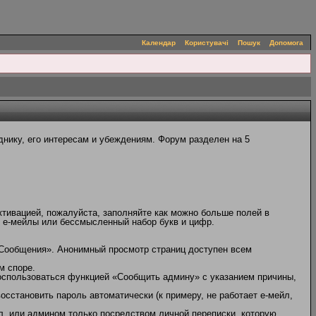
Календар
Користувачі
Пошук
Допомога
нику, его интересам и убеждениям. Форум разделен на 5
ктивацией, пожалуйста, заполняйте как можно больше полей в
, е-мейлы или бессмысленный набор букв и цифр.
 Сообщения». Анонимный просмотр страниц доступен всем
м споре.
оспользоваться функцией «Сообщить админу» с указанием причины,
сстановить пароль автоматически (к примеру, не работает е-мейл,
л, или админом только посредством личной переписки, которую