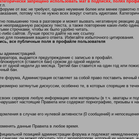
атегорически запрещено использовать мат в подписях, полях профай
.п.
 форуме от вас не требуют, однако неумение более или менее грамотно 
аказания, потому что не нужно всех вокруг считать идиотами. Категори
 повышению тона в разговоре и может вызвать негативную реакцию др
неоправданную раскраску текста, а также повторение каких-либо одинак
ыми строчками, чтобы их было удобно читать.
либо сайтов. Лучше просто дайте на них ссылку.
но для понимания вашего ответа. Избегайте избыточного цитирования.
ись, все публичные поля в профайле пользователя
ы администрацией.
дератора, выдается предупреждение с записью в профайл.
локируется (ставится бан) сроком до одной недели.
 от одной недели до месяца. Третий бан ставится на один год или пожи
чный бан.
те форума, Администрация оставляет за собой право поставить вечный 
чрезмерно затянутые дискуссии, особенно те, в которых спорящие в теч
 своих серверов любую информацию или материалы (в т.ч. аватары и под
арушают настоящие Правила или содержат порнографию, призывы к нас
едомления в случае его нулевой активности (0 сообщений) и непосещения
/изменять данные Правила в любое время.
официальной позицией администрации форума и подлежат немедленному
 санкции, он может обсудить это с модератором, который их наложил, 