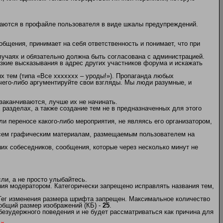
жаются в профайле пользователя в виде шкалы предупреждений.
бщения, принимает на себя ответственность и понимает, что при
учаях и обязательно должна быть согласована с администрацией.
кие высказывания в адрес других участников форума и искажать
х тем (типа «Все ххххххх – уроды!»). Пропаганда любых
 чего-либо аргументируйте свои взгляды. Мы люди разумные, и
заканчиваются, лучше их не начинать.
х разделах, а также создание тем не в предназначенных для этого
и переносе какого-либо мероприятия, не являясь его организатором,
 всем графическим материалам, размещаемым пользователем на
их собеседников, сообщения, которые через несколько минут не
и, а не просто улыбайтесь.
ия модератором. Категорически запрещено исправлять названия тем,
 Тег изменения размера шрифта запрещен. Максимальное количество
общий размер изображений (КБ) -
25
.
безудержного поведения и не будет рассматриваться как причина для