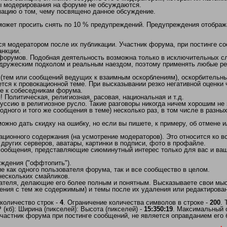
ы модерирования на форуме не обсуждаются.
мацию о том, чему посвящено данное обсуждение.
 может просить снять по 10 % предупреждений. Предупреждения отобра
 модератором после их публикации. Участник форума, при постинге соо
нкции.
/форумов. Подобная деятельность возможна только в исключительных сл
дружеским подколом и реальным наездом, поэтому применять любые рез
(тем или сообщений ведущих к взаимным оскорблениям), оскорбительны
тся к провокационной теме. При высказывании резко негативной оценки
ие к собеседникам форума.
Политическая, религиозная, расовая, национальная и т.д.
ссию в религиозное русло. Такие разговоры никогда ничем хорошим не 
одного и того же сообщения в теме) несколько раз, в том числе в разны
но дать скидку на ошибку, но если вы пишете, к примеру, об отмене ил
ационного содержания (на усмотрение модераторов). Это относится ко
 других серверов, аватары, картинки в подписи, фото в профайле.
 сообщения, представляющие сиюминутный интерес только для вас и ваш
ждения ("оффтопить").
 как одного пользователя форума, так и все сообщество в целом.
нескольких смайликов.
ателя, делающие его более полным и понятным. Высказываете свои мысл
ния с тем же содержимым) и темы после их удаления или редактирован
количество строк -
4
. Ограничение количества символов в строке -
200
.
кб): Ширина (пикселей): Высота (пикселей) -
15:350:19
. Максимальный 
частник форума при постинге сообщений, не является оправданием его 