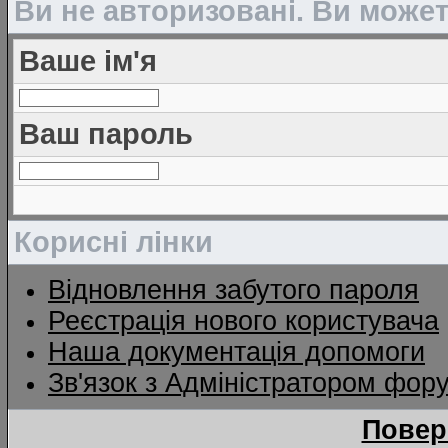
Ви не авторизовані. Ви може
Ваше ім'я
Ваш пароль
Корисні лінки
Відновлення забутого пароля
Реєстрація нового користувача
Наша документація допомоги
Зв'язок з Адміністратором фор
Повер