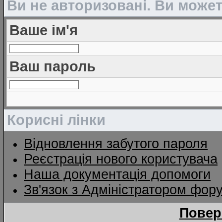
Ви не авторизовані. Ви може
Ваше ім'я
Ваш пароль
Корисні лінки
Відновлення забутого пароля
Реєстрація нового користувача
Наша документація допомоги
Зв'язок з Адміністратором фор
Повер