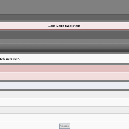
Дане меню відключено
ілів допомоги.