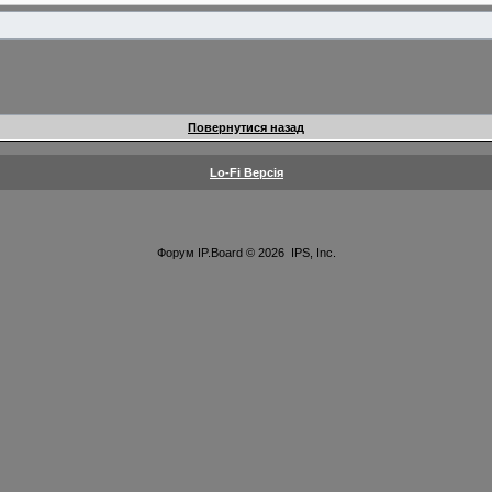
Повернутися назад
Lo-Fi Версія
Форум
IP.Board
© 2026
IPS, Inc
.