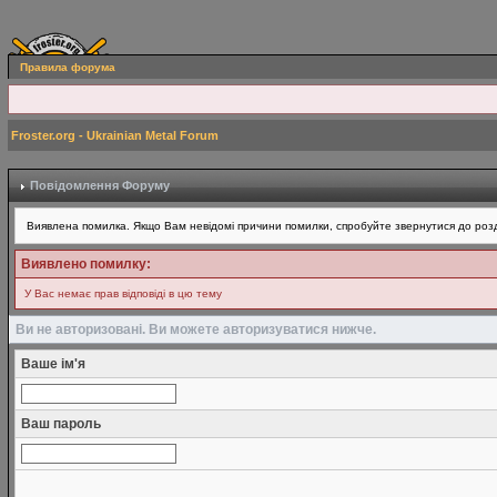
Правила форума
Froster.org - Ukrainian Metal Forum
Повідомлення Форуму
Виявлена помилка. Якщо Вам невідомі причини помилки, спробуйте звернутися до розд
Виявлено помилку:
У Вас немає прав відповіді в цю тему
Ви не авторизовані. Ви можете авторизуватися нижче.
Ваше ім'я
Ваш пароль