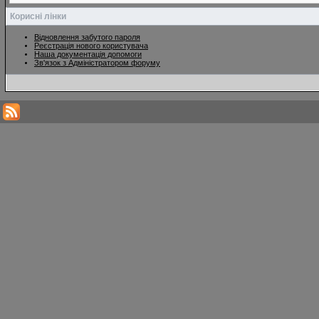
Корисні лінки
Відновлення забутого пароля
Реєстрація нового користувача
Наша документація допомоги
Зв'язок з Адміністратором форуму