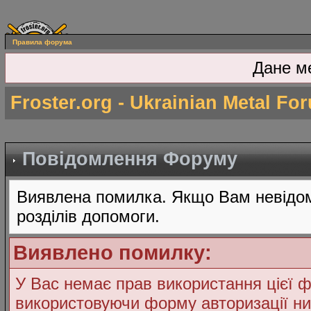
Правила форума
Дане м
Froster.org - Ukrainian Metal Fo
Повідомлення Форуму
Виявлена помилка. Якщо Вам невідом
розділів допомоги.
Виявлено помилку:
У Вас немає прав використання цієї ф
використовуючи форму авторизації ни