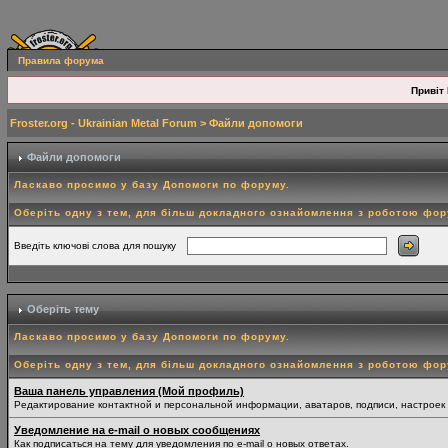
Правила форума
Привіт 
Froster.org - Ukrainian Metal Forum
> Файли допомоги
Файли допомоги
Ласкаво просимо у базу Допомоги по форуму.
Оберіть одну з тем, для більш докладного ознайомлення з роботою фо
Введіть ключові слова для пошуку
Оберіть тему
Ласкаво просимо у базу Допомоги по форуму.
Оберіть одну з тем, для більш докладного ознайомлення з роботою фо
Ваша панель управления (Мой профиль)
Редактирование контактной и персональной информации, аватаров, подписи, настроек
Уведомление на e-mail о новых сообщениях
Как подписаться на тему для уведомления по e-mail о новых ответах.