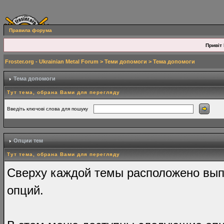
Правила форума
Привіт 
Froster.org - Ukrainian Metal Forum
>
Теми допомоги
> Тема допомоги
Тема допомоги
Тут тема, обрана Вами для перегляду
Введіть ключові слова для пошуку
Опции тем
Тут тема, обрана Вами для перегляду
Сверху каждой темы расположено вы
опций.