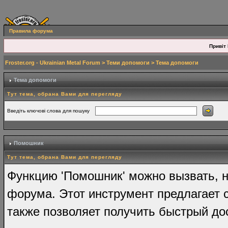
Правила форума
Привіт 
Froster.org - Ukrainian Metal Forum
>
Теми допомоги
> Тема допомоги
Тема допомоги
Тут тема, обрана Вами для перегляду
Введіть ключові слова для пошуку
Помошник
Тут тема, обрана Вами для перегляду
Функцию 'Помошник' можно вызвать, н
форума. Этот инструмент предлагает 
также позволяет получить быстрый до