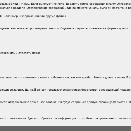
вать ВВКод и HTML. Если вы отметите поле 'Добавить копию сообщения в папку Отправлен
жаться в разделе 'Отслеживание сообщений', где вы можете узнать, было ли прочитано в
ЛС, например, изображения или другие файлы.
общения, вы сможете просмотреть само сообщение в формате, похожем на формат просмот
.
сохранить и отослать позже.
то позволяет организовать ваши сообщения так, как вам удобно. Нельзя удалить папки 'Вх
еющиеся записи. Данный список используется как список блокировки, запрещающий указан
те отправить их в архив. Все сообщения будут собраны в единую страницу формата HTML 
 их отслеживания. Здесь отображается информация о том, было ли прочитанного ваше со