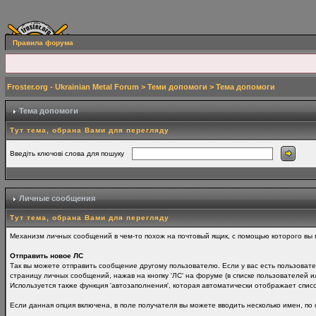
Правила форума
Froster.org - Ukrainian Metal Forum
>
Теми допомоги
> Тема допомоги
Тема допомоги
Тут тема, обрана Вами для перегляду
Введіть ключові слова для пошуку
Личные сообщения
Тут тема, обрана Вами для перегляду
Механизм личных сообщений в чем-то похож на почтовый ящик, с помощью которого вы 
Отправить новое ЛС
Так вы можете отправить сообщение другому пользователю. Если у вас есть пользовате
страницу личных сообщений, нажав на кнопку 'ЛС' на форуме (в списке пользователей и
Используется также функция 'автозаполнения', которая автоматически отображает спис
Если данная опция включена, в поле получателя вы можете вводить несколько имен, по о