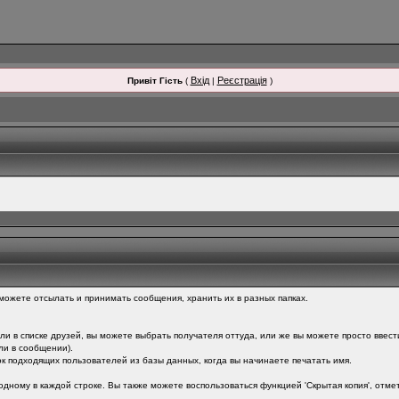
Вхід
Реєстрація
Привіт Гість
(
|
)
можете отсылать и принимать сообщения, хранить их в разных папках.
ли в списке друзей, вы можете выбрать получателя оттуда, или же вы можете просто ввест
ли в сообщении).
ок подходящих пользователей из базы данных, когда вы начинаете печатать имя.
дному в каждой строке. Вы также можете воспользоваться функцией 'Скрытая копия', отмети