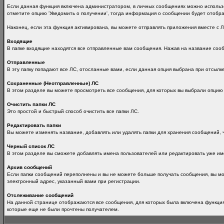
Если данная функция включена администратором, в личных сообщениях можно использо
отметите опцию 'Уведомить о получении', тогда информация о сообщении будет отобра
Наконец, если эта функция активирована, вы можете отправлять приложения вместе с 
Входящие
В папке входящие находятся все отправленные вам сообщения. Нажав на название со
Отправленные
В эту папку попадают все ЛС, отосланные вами, если данная опция выбрана при отсылке
Сохраненные (Неотправленные) ЛС
В этом разделе вы можете просмотреть все сообщения, для которых вы выбрали опцию 
Очистить папки ЛС
Это простой и быстрый способ очистить все папки ЛС.
Редактировать папки
Вы можете изменять название, добавлять или удалять папки для хранения сообщений, ч
Черный список ЛС
В этом разделе вы сможете добавлять имена пользователей или редактировать уже им
Архив сообщений
Если папки сообщений переполнены и вы не можете больше получать сообщения, вы може
электронный адрес, указанный вами при регистрации.
Отслеживание сообщений
На данной странице отображаются все сообщения, для которых была включена функция
которые еще не были прочтены получателем.