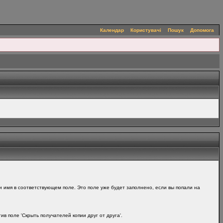
Календар
Користувачі
Пошук
Допомога
и имя в соответствующем поле. Это поле уже будет заполнено, если вы попали на
в поле 'Скрыть получателей копии друг от друга'.