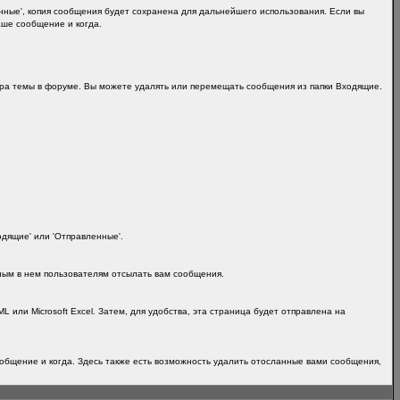
ные', копия сообщения будет сохранена для дальнейшего использования. Если вы
аше сообщение и когда.
ра темы в форуме. Вы можете удалять или перемещать сообщения из папки Входящие.
одящие' или 'Отправленные'.
ным в нем пользователям отсылать вам сообщения.
или Microsoft Excel. Затем, для удобства, эта страница будет отправлена на
общение и когда. Здесь также есть возможность удалить отосланные вами сообщения,