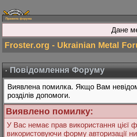
Правила форума
Дане м
Froster.org - Ukrainian Metal Fo
Повідомлення Форуму
Виявлена помилка. Якщо Вам невідом
розділів допомоги.
Виявлено помилку:
У Вас немає прав використання цієї ф
використовуючи форму авторизації ни