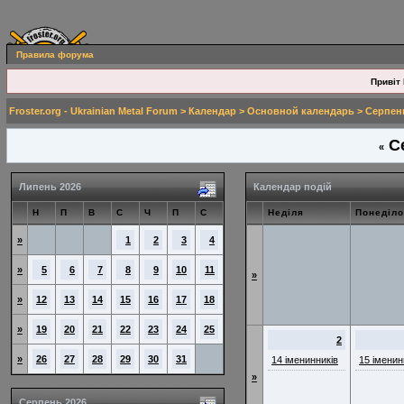
Правила форума
Привіт 
Froster.org - Ukrainian Metal Forum
>
Календар
>
Основной календарь
> Серпен
Се
«
Липень 2026
Календар подій
Н
П
В
С
Ч
П
С
Неділя
Понеділо
»
1
2
3
4
»
5
6
7
8
9
10
11
»
»
12
13
14
15
16
17
18
»
19
20
21
22
23
24
25
2
»
26
27
28
29
30
31
14 іменинників
15 іменин
»
Серпень 2026