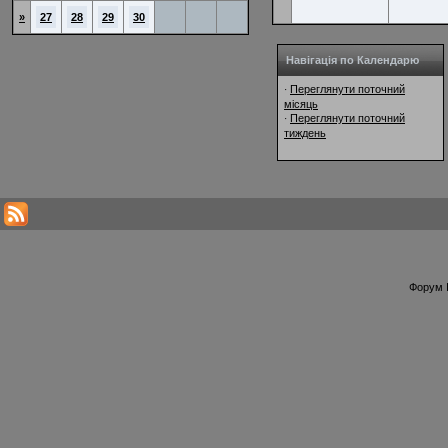
»
27
28
29
30
Навігація по Календарю
Переглянути поточний
·
місяць
Переглянути поточний
·
тиждень
Форум