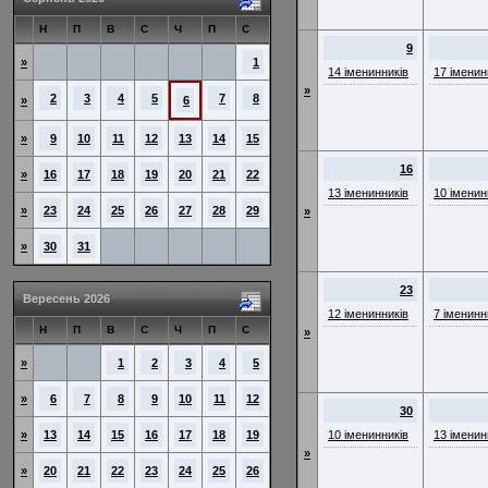
Н
П
В
С
Ч
П
С
9
»
1
14 іменинників
17 іменин
»
2
3
4
5
7
8
»
6
»
9
10
11
12
13
14
15
16
»
16
17
18
19
20
21
22
13 іменинників
10 іменин
»
23
24
25
26
27
28
29
»
»
30
31
23
Вересень 2026
12 іменинників
7 іменинн
Н
П
В
С
Ч
П
С
»
»
1
2
3
4
5
»
6
7
8
9
10
11
12
30
»
13
14
15
16
17
18
19
10 іменинників
13 іменин
»
»
20
21
22
23
24
25
26