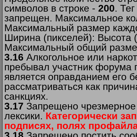
символов в строке -
200
. Те
запрещен. Максимальное ко
Максимальный размер каждо
Ширина (пикселей): Высота 
Максимальный общий размер
3.16
Алкогольное или наркот
пребывал участник форума п
является оправданием его б
рассматриваться как причи
санкциях.
3.17
Запрещено чрезмерное 
лексики.
Категорически за
подписях, полях профайла 
3.18
Запрещено постить сооб