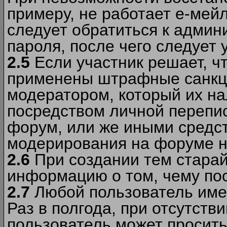
примеру, не работает е-мей
следует обратиться к админ
пароля, после чего следует 
2.5
Если участник решает, ч
применены штрафные санкци
модератором, который их н
посредством личной перепис
форум, или же иными средс
модерирования на форуме н
2.6
При создании тем старай
информацию о том, чему по
2.7
Любой пользователь име
Раз в полгода, при отсутст
пользователь может просить