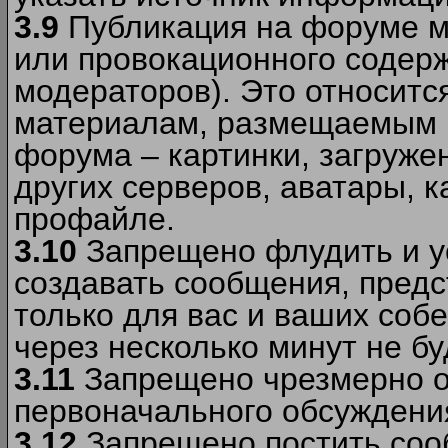
3.9
Публикация на форуме м
или провокационного содер
модераторов). Это относитс
материалам, размещаемым 
форума – картинки, загруже
других серверов, аватары, к
профайле.
3.10
Запрещено флудить и уст
создавать сообщения, пред
только для вас и ваших соб
через несколько минут не б
3.11
Запрещено чрезмерно о
первоначального обсуждения
3.12
Запрещено постить соо