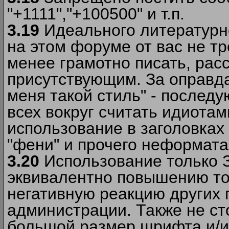
"+1111","+100500" и т.п.
3.19
Идеального литературно
на этом форуме от вас не т
менее грамотно писать, рас
присутствующим. За оправда
меня такой стиль" - последу
всех вокруг считать идиота
использование в заголовках 
"фени" и прочего неформата
3.20
Использование только 
эквивалентно повышению тон
негативную реакцию других
администрации. Также не ст
большой размер шрифта и/и