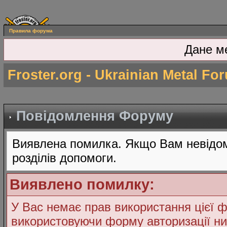
Правила форума
Дане м
Froster.org - Ukrainian Metal Fo
Повідомлення Форуму
Виявлена помилка. Якщо Вам невідом
розділів допомоги.
Виявлено помилку:
У Вас немає прав використання цієї ф
використовуючи форму авторизації ни