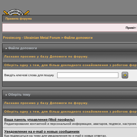
Правила форума
Привіт 
Froster.org - Ukrainian Metal Forum
> Файли допомоги
Файли допомоги
Ласкаво просимо у базу Допомоги по форуму.
Оберіть одну з тем, для більш докладного ознайомлення з роботою фо
Введіть ключові слова для пошуку
Оберіть тему
Ласкаво просимо у базу Допомоги по форуму.
Оберіть одну з тем, для більш докладного ознайомлення з роботою фо
Ваша панель управления (Мой профиль)
Редактирование контактной и персональной информации, аватаров, подписи, настроек
Уведомление на e-mail о новых сообщениях
Как подписаться на тему для уведомления по e-mail о новых ответах.