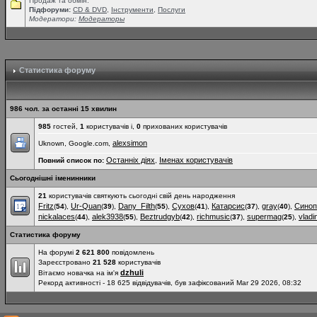
Продаж та обмін.
Підфоруми:
СD & DVD
,
Інструменти
,
Послуги
Модератори:
Модераторы
Статистика форуму
986 чол. за останні 15 хвилин
985
гостей,
1
користувачів і,
0
прихованих користувачів
alexsimon
Uknown, Google.com,
Останніх діях
Іменах користувачів
Повний список по:
,
Сьогоднішні іменинники
21
користувачів святкують сьогодні свій день народження
Fritz
Ur-Quan
Dany_Filth
Сухов
Катарсис
gray
Синоп
(
54
),
(
39
),
(
55
),
(
41
),
(
37
),
(
40
),
nickalaces
alek3938
Beztrudgyb
richmusic
supermag
vladi
(
44
),
(
55
),
(
42
),
(
37
),
(
25
),
Статистика форуму
На форумі
2 621 800
повідомлень
Зареєстровано
21 528
користувачів
dzhuli
Вітаємо новачка на ім'я
Рекорд активності - 18 625 відвідувачів, був зафіксований Mar 29 2026, 08:32