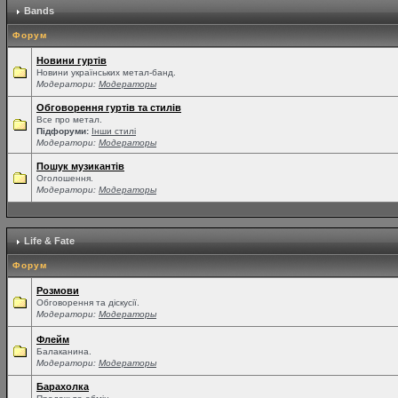
Bands
Форум
Новини гуртів
Новини українських метал-банд.
Модератори:
Модераторы
Обговорення гуртів та стилів
Все про метал.
Підфоруми:
Інши стилі
Модератори:
Модераторы
Пошук музикантів
Оголошення.
Модератори:
Модераторы
Life & Fate
Форум
Розмови
Обговорення та діскусії.
Модератори:
Модераторы
Флейм
Балаканина.
Модератори:
Модераторы
Барахолка