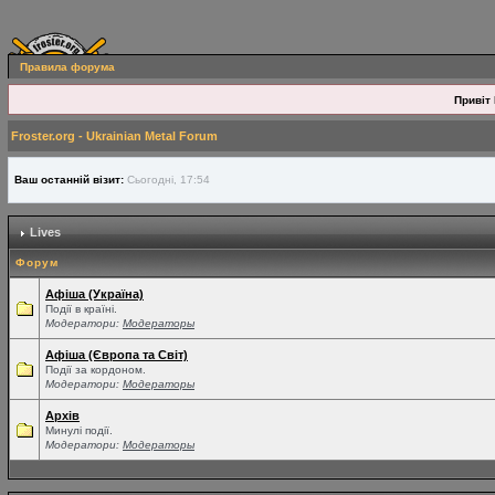
Правила форума
Привіт 
Froster.org - Ukrainian Metal Forum
Ваш останній візит:
Сьогодні, 17:54
Lives
Форум
Афіша (Україна)
Події в країні.
Модератори:
Модераторы
Афіша (Європа та Світ)
Події за кордоном.
Модератори:
Модераторы
Архів
Минулі події.
Модератори:
Модераторы