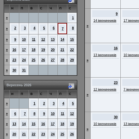
Н
П
В
С
Ч
П
С
9
»
1
14 іменинників
17 іменин
»
2
3
4
5
6
8
»
7
»
9
10
11
12
13
14
15
16
»
16
17
18
19
20
21
22
13 іменинників
10 іменин
»
23
24
25
26
27
28
29
»
»
30
31
23
Вересень 2026
12 іменинників
7 іменинн
Н
П
В
С
Ч
П
С
»
»
1
2
3
4
5
»
6
7
8
9
10
11
12
30
»
13
14
15
16
17
18
19
10 іменинників
13 іменин
»
»
20
21
22
23
24
25
26