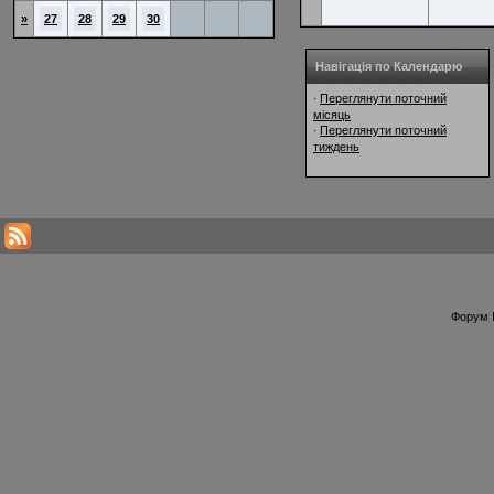
»
27
28
29
30
Навігація по Календарю
Переглянути поточний
·
місяць
Переглянути поточний
·
тиждень
Форум