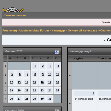
Правила форума
Привіт 
Froster.org - Ukrainian Metal Forum
>
Календар
>
Основной календарь
> Серпен
Се
«
Липень 2026
Календар подій
Н
П
В
С
Ч
П
С
Неділя
Понеділо
»
1
2
3
4
»
5
6
7
8
9
10
11
»
»
12
13
14
15
16
17
18
»
19
20
21
22
23
24
25
2
»
26
27
28
29
30
31
14 іменинників
15 іменин
»
Серпень 2026