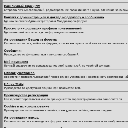
Ваш личный ящик (PM)
Отправка личных сообщений, редактирование папок Личного Ящика, слежение за пись
Контакт с администрацией и доклад модератору о сообщениях
Где найти список Администраторов и Модераторов форума.
Просмотр информации профиля пользователей
Где можно найти контактную информацию пользователя.
Авторизация и Выход из форума
Как авторизоваться, выйти из форума, а также как скрыть своё имя из списка пользоват
Сообщения
Руководство по функциям, при написании сообщений.
Мой помощник
Полный справочник по использованию этой маленькой, но удобной функции.
Список участников
Просмотр и поиск пользователей через список участников и возможность сортировки на
Опции темы
Руководство по доступным опциям, при просмотре тем.
Преимущества регистрации
Как зарегистрироваться и каковы преимущества зарегистрированного пользователя.
Cookies и их использование
Преимущества использования cookies, и как удалять cookies данного форума.
Авторизация и выход
Как авторизоваться и выходить с форума, как оставаться анонимным и не отображать и