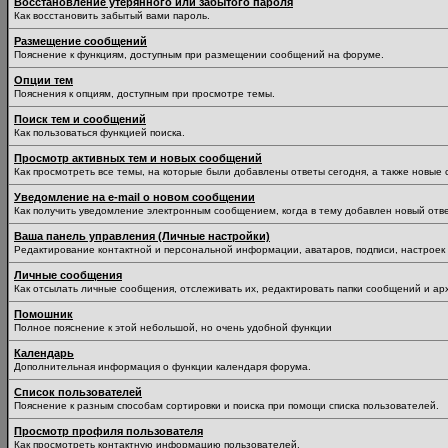
Восстановление утерянного или забытого пароля
Как восстановить забытый вами пароль.
Размещение сообщений
Пояснение к функциям, доступным при размещении сообщений на форуме.
Опции тем
Пояснения к опциям, доступным при просмотре темы.
Поиск тем и сообщений
Как пользоваться функцией поиска.
Просмотр активных тем и новых сообщений
Как просмотреть все темы, на которые были добавлены ответы сегодня, а также новые
Уведомление на е-mail о новом сообщении
Как получить уведомление электронным сообщением, когда в тему добавлен новый отве
Ваша панель управления (Личные настройки)
Редактирование контактной и персональной информации, аватаров, подписи, настроек 
Личные сообщения
Как отсылать личные сообщения, отслеживать их, редактировать папки сообщений и ар
Помошник
Полное пояснение к этой небольшой, но очень удобной функции
Календарь
Дополнительная информация о функции календаря форума.
Список пользователей
Пояснение к разным способам сортировки и поиска при помощи списка пользователей.
Просмотр профиля пользователя
Как просмотреть контактную информацию пользователей.