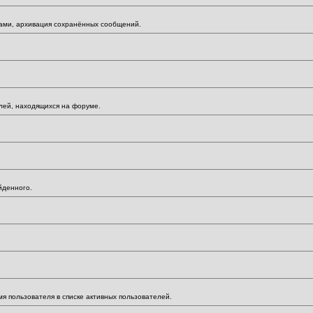
мами, архивация сохранённых сообщений.
елей, находящихся на форуме.
йденного.
мя пользователя в списке активных пользователей.