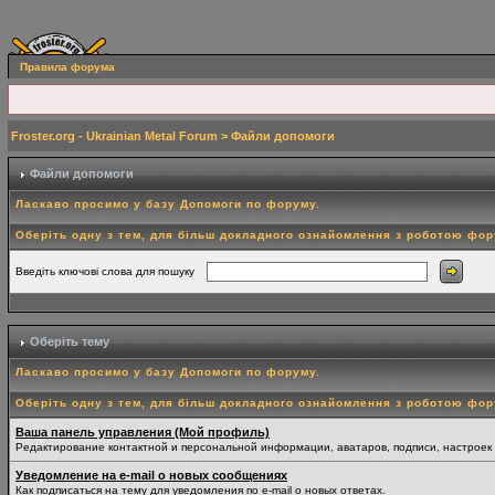
Правила форума
Froster.org - Ukrainian Metal Forum
> Файли допомоги
Файли допомоги
Ласкаво просимо у базу Допомоги по форуму.
Оберіть одну з тем, для більш докладного ознайомлення з роботою фо
Введіть ключові слова для пошуку
Оберіть тему
Ласкаво просимо у базу Допомоги по форуму.
Оберіть одну з тем, для більш докладного ознайомлення з роботою фо
Ваша панель управления (Мой профиль)
Редактирование контактной и персональной информации, аватаров, подписи, настроек
Уведомление на e-mail о новых сообщениях
Как подписаться на тему для уведомления по e-mail о новых ответах.