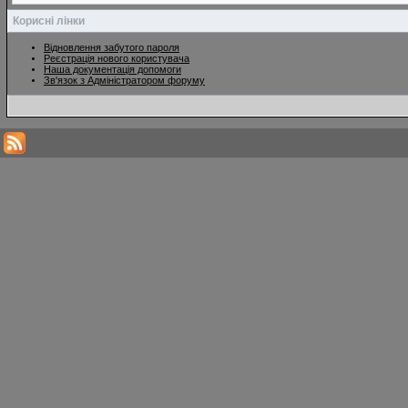
Корисні лінки
Відновлення забутого пароля
Реєстрація нового користувача
Наша документація допомоги
Зв'язок з Адміністратором форуму