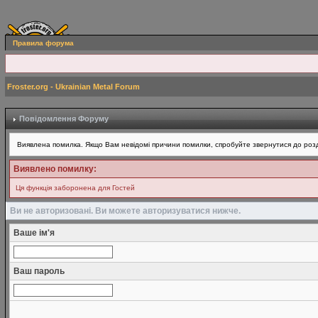
Правила форума
Froster.org - Ukrainian Metal Forum
Повідомлення Форуму
Виявлена помилка. Якщо Вам невідомі причини помилки, спробуйте звернутися до розд
Виявлено помилку:
Ця функція заборонена для Гостей
Ви не авторизовані. Ви можете авторизуватися нижче.
Ваше ім'я
Ваш пароль