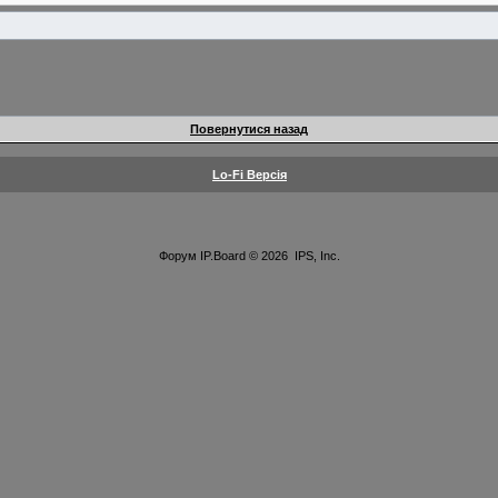
Повернутися назад
Lo-Fi Версія
Форум
IP.Board
© 2026
IPS, Inc
.