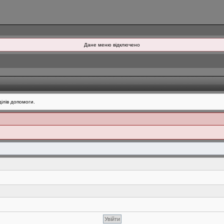
Дане меню відключено
ілів допомоги.