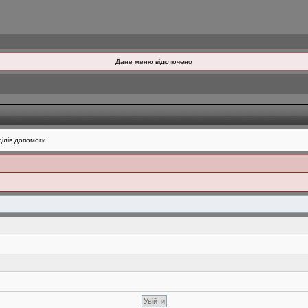
Дане меню відключено
ілів допомоги.