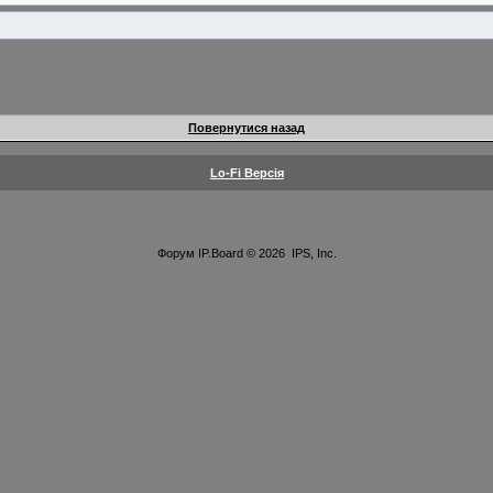
Повернутися назад
Lo-Fi Версія
Форум
IP.Board
© 2026
IPS, Inc
.