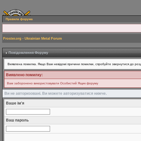
Правила форума
Froster.org - Ukrainian Metal Forum
Повідомлення Форуму
Виявлена помилка. Якщо Вам невідомі причини помилки, спробуйте звернутися до розд
Виявлено помилку:
Вам заборонено використовувати Особистий Ящик форуму
Ви не авторизовані. Ви можете авторизуватися нижче.
Ваше ім'я
Ваш пароль