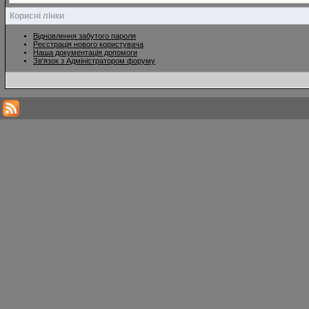
Корисні лінки
Відновлення забутого пароля
Реєстрація нового користувача
Наша документація допомоги
Зв'язок з Адміністратором форуму