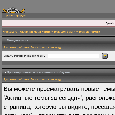
Правила форума
Привіт 
Froster.org - Ukrainian Metal Forum
>
Теми допомоги
> Тема допомоги
Тема допомоги
Тут тема, обрана Вами для перегляду
Введіть ключові слова для пошуку
Просмотр активных тем и новых сообщений
Тут тема, обрана Вами для перегляду
Вы можете просматривать новые темы 
'Активные темы за сегодня', располо
страница, которую вы видите, посеща