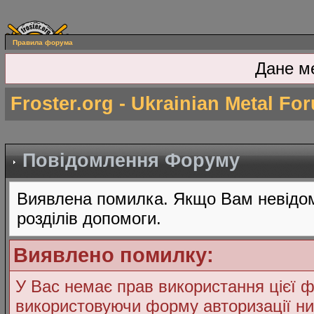
Правила форума
Дане м
Froster.org - Ukrainian Metal Fo
Повідомлення Форуму
Виявлена помилка. Якщо Вам невідом
розділів допомоги.
Виявлено помилку:
У Вас немає прав використання цієї ф
використовуючи форму авторизації ни