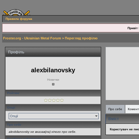
Правила форума
Привіт 
Froster.org - Ukrainian Metal Forum
> Перегляд профілю
Профіль
alexbilanovsky
Новички
Рейтинг
Опції
Про себе
Комент
Опції
Вміст
Про себе
Користувач не пис
alexbilanovsky не вказав(ла) нічого про себе.
Особиста інформація