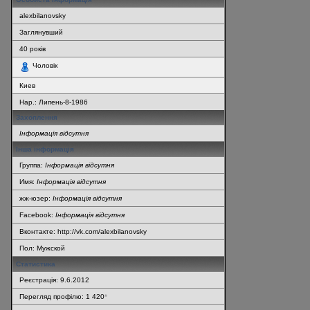
alexbilanovsky
Заглянувший
40
років
Чоловік
Киев
Нар.:
Липень-8-1986
Захоплення
Інформація відсутня
Інша інформація
Группа:
Інформація відсутня
Имя:
Інформація відсутня
жж-юзер:
Інформація відсутня
Facebook:
Інформація відсутня
Вконтакте: http://vk.com/alexbilanovsky
Пол: Мужской
Статистика
Реєстрація: 9.6.2012
Перегляд профілю: 1 420
*