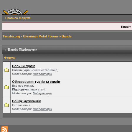
Правила форума
Привіт 
Froster.org - Ukrainian Metal Forum
>
Bands
Bands Підфоруми
Форум
Новини гуртів
Новини українських метал-банд.
Модератори:
Модераторы
Обговорення гуртів та стилів
Все про метал.
Підфоруми:
Інши стилі
Модератори:
Модераторы
Пошук музикантів
Оголошення.
Модератори:
Модераторы