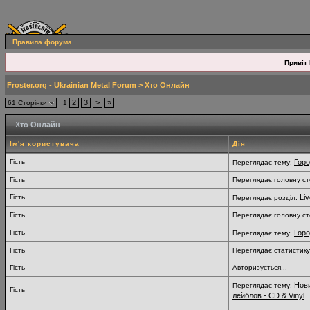
Правила форума
Привіт 
Froster.org - Ukrainian Metal Forum
> Хто Онлайн
2
3
>
»
61 Сторінки
1
Хто Онлайн
Ім'я користувача
Дія
Гість
Горо
Переглядає тему:
Гість
Переглядає головну ст
Гість
Li
Переглядає розділ:
Гість
Переглядає головну ст
Гість
Горо
Переглядає тему:
Гість
Переглядає статистику
Гість
Авторизується...
Нови
Переглядає тему:
Гість
лейблов - CD & Vinyl