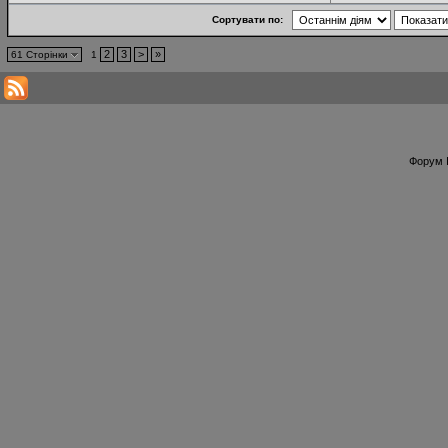
Сортувати по:
2
3
>
»
61 Сторінки
1
Форум