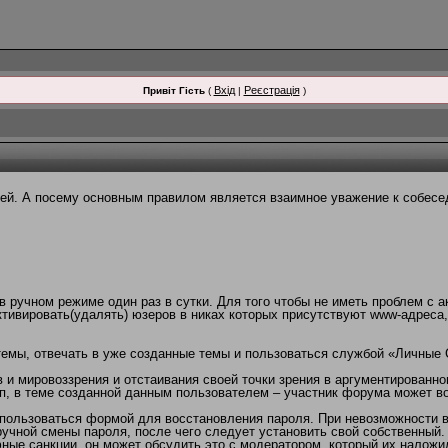
Вхід
Реєстрація
Привіт Гість
(
|
)
й. А посему основным правилом является взаимное уважение к собесед
 ручном режиме один раз в сутки. Для того чтобы не иметь проблем с а
тивировать(удалять) юзеров в никах которых присутствуют www-адреса
темы, отвечать в уже созданные темы и пользоваться службой «Личные
и мировоззрения и отстаивания своей точки зрения в аргументированно
п, в теме созданной данным пользователем – участник форума может в
пользоваться формой для восстановления пароля. При невозможности во
учной смены пароля, после чего следует установить свой собственный.
ные санкции, он может обсудить это с модератором, который их наложи