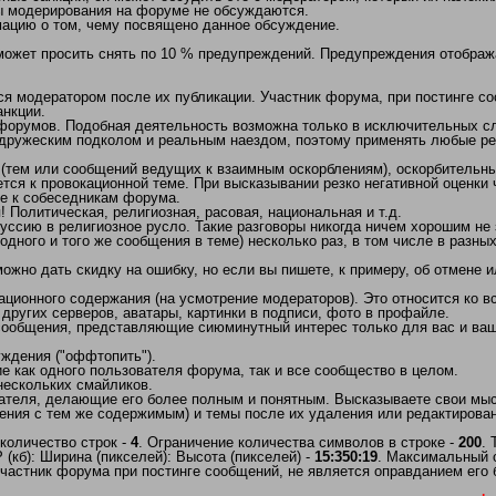
ы модерирования на форуме не обсуждаются.
мацию о том, чему посвящено данное обсуждение.
 может просить снять по 10 % предупреждений. Предупреждения отобра
 модератором после их публикации. Участник форума, при постинге соо
нкции.
/форумов. Подобная деятельность возможна только в исключительных сл
дружеским подколом и реальным наездом, поэтому применять любые рез
(тем или сообщений ведущих к взаимным оскорблениям), оскорбительны
тся к провокационной теме. При высказывании резко негативной оценки
ие к собеседникам форума.
Политическая, религиозная, расовая, национальная и т.д.
ссию в религиозное русло. Такие разговоры никогда ничем хорошим не 
одного и того же сообщения в теме) несколько раз, в том числе в разны
но дать скидку на ошибку, но если вы пишете, к примеру, об отмене ил
ационного содержания (на усмотрение модераторов). Это относится ко
 других серверов, аватары, картинки в подписи, фото в профайле.
 сообщения, представляющие сиюминутный интерес только для вас и ваш
ждения ("оффтопить").
 как одного пользователя форума, так и все сообщество в целом.
нескольких смайликов.
ателя, делающие его более полным и понятным. Высказываете свои мысл
ния с тем же содержимым) и темы после их удаления или редактирован
количество строк -
4
. Ограничение количества символов в строке -
200
.
кб): Ширина (пикселей): Высота (пикселей) -
15:350:19
. Максимальный 
частник форума при постинге сообщений, не является оправданием его 