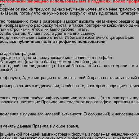
атегорически запрещено использовать мат в подписях, полях профай
.п.
 форуме от вас не требуют, однако неумение более или менее грамотно 
аказания, потому что не нужно всех вокруг считать идиотами. Категори
 повышению тона в разговоре и может вызвать негативную реакцию др
неоправданную раскраску текста, а также повторение каких-либо одинак
ыми строчками, чтобы их было удобно читать.
либо сайтов. Лучше просто дайте на них ссылку.
но для понимания вашего ответа. Избегайте избыточного цитирования.
ись, все публичные поля в профайле пользователя
ы администрацией.
дератора, выдается предупреждение с записью в профайл.
локируется (ставится бан) сроком до одной недели.
 от одной недели до месяца. Третий бан ставится на один год или пожи
чный бан.
те форума, Администрация оставляет за собой право поставить вечный 
чрезмерно затянутые дискуссии, особенно те, в которых спорящие в теч
 своих серверов любую информацию или материалы (в т.ч. аватары и под
арушают настоящие Правила или содержат порнографию, призывы к нас
едомления в случае его нулевой активности (0 сообщений) и непосещения
/изменять данные Правила в любое время.
официальной позицией администрации форума и подлежат немедленному
 санкции, он может обсудить это с модератором, который их наложил, 