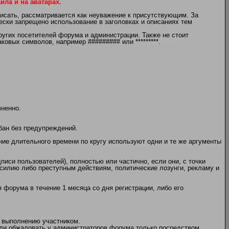
ла и на аватарах.
писать, рассматривается как неуважение к присутствующим. За
чески запрещено использование в заголовках и описаниях тем
угих посетителей форума и администрации. Также не стоит
овых символов, например ######### или *********.
зненно.
бан без предупреждений.
ение длительного времени по кругу используют одни и те же аргументы
писи пользователей), полностью или частично, если они, с точки
илию либо преступным действиям, политические лозунги, рекламу и
 форума в течение 1 месяца со дня регистрации, либо его
 выполнению участником.
или обжаловать у администраторов форума только посредством