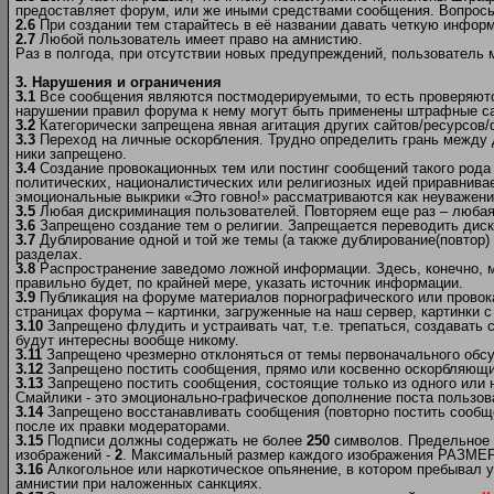
предоставляет форум, или же иными средствами сообщения. Вопрос
2.6
При создании тем старайтесь в её названии давать четкую инфор
2.7
Любой пользователь имеет право на амнистию.
Раз в полгода, при отсутствии новых предупреждений, пользователь
3. Нарушения и ограничения
3.1
Все сообщения являются постмодерируемыми, то есть проверяются
нарушении правил форума к нему могут быть применены штрафные са
3.2
Категорически запрещена явная агитация других сайтов/ресурсов
3.3
Переход на личные оскорбления. Трудно определить грань между 
ники запрещено.
3.4
Создание провокационных тем или постинг сообщений такого рода 
политических, националистических или религиозных идей приравнивае
эмоциональные выкрики «Это говно!» рассматриваются как неуважен
3.5
Любая дискриминация пользователей. Повторяем еще раз – любая! 
3.6
Запрещено создание тем о религии. Запрещается переводить диску
3.7
Дублирование одной и той же темы (а также дублирование(повтор) 
разделах.
3.8
Распространение заведомо ложной информации. Здесь, конечно, мож
правильно будет, по крайней мере, указать источник информации.
3.9
Публикация на форуме материалов порнографического или провок
страницах форума – картинки, загруженные на наш сервер, картинки с
3.10
Запрещено флудить и устраивать чат, т.е. трепаться, создавать
будут интересны вообще никому.
3.11
Запрещено чрезмерно отклоняться от темы первоначального обсу
3.12
Запрещено постить сообщения, прямо или косвенно оскорбляющие
3.13
Запрещено постить сообщения, состоящие только из одного или 
Смайлики - это эмоционально-графическое дополнение поста пользов
3.14
Запрещено восстанавливать сообщения (повторно постить сообще
после их правки модераторами.
3.15
Подписи должны содержать не более
250
символов. Предельное 
изображений -
2
. Максимальный размер каждого изображения РАЗМЕР (
3.16
Алкогольное или наркотическое опьянение, в котором пребывал у
амнистии при наложенных санкциях.