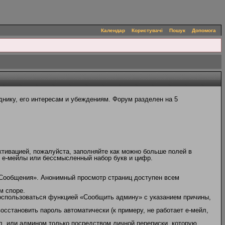
Календар
Користувачі
Пошук
Допомога
нику, его интересам и убеждениям. Форум разделен на 5
ктивацией, пожалуйста, заполняйте как можно больше полей в
, е-мейлы или бессмысленный набор букв и цифр.
 Сообщения». Анонимный просмотр страниц доступен всем
м споре.
оспользоваться функцией «Сообщить админу» с указанием причины,
сстановить пароль автоматически (к примеру, не работает е-мейл,
л, или админом только посредством личной переписки, которую