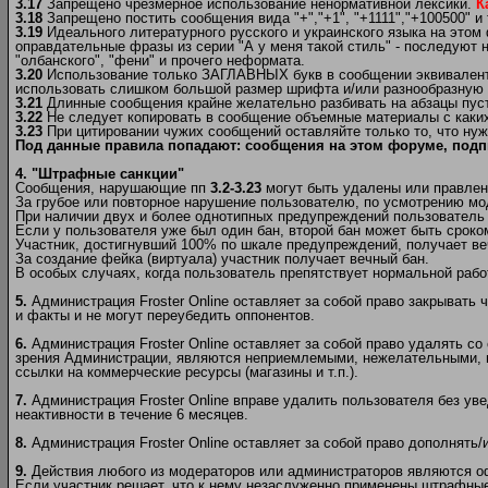
3.17
Запрещено чрезмерное использование ненормативной лексики.
К
3.18
Запрещено постить сообщения вида "+","+1", "+1111","+100500" и т
3.19
Идеального литературного русского и украинского языка на этом
оправдательные фразы из серии "А у меня такой стиль" - последуют н
"олбанского", "фени" и прочего неформата.
3.20
Использование только ЗАГЛАВНЫХ букв в сообщении эквивалентно
использовать слишком большой размер шрифта и/или разнообразную и 
3.21
Длинные сообщения крайне желательно разбивать на абзацы пуст
3.22
Не следует копировать в сообщение объемные материалы c каких-
3.23
При цитировании чужих сообщений оставляйте только то, что нуж
Под данные правила попадают: сообщения на этом форуме, подп
4. "Штрафные санкции"
Сообщения, нарушающие пп
3.2-3.23
могут быть удалены или правлен
За грубое или повторное нарушение пользователю, по усмотрению мо
При наличии двух и более однотипных предупреждений пользователь б
Если у пользователя уже был один бан, второй бан может быть сроком
Участник, достигнувший 100% по шкале предупреждений, получает ве
За создание фейка (виртуала) участник получает вечный бан.
В особых случаях, когда пользователь препятствует нормальной рабо
5.
Администрация Froster Online оставляет за собой право закрывать 
и факты и не могут переубедить оппонентов.
6.
Администрация Froster Online оставляет за собой право удалять со
зрения Администрации, являются неприемлемыми, нежелательными, н
ссылки на коммерческие ресурсы (магазины и т.п.).
7.
Администрация Froster Online вправе удалить пользователя без ув
неактивности в течение 6 месяцев.
8.
Администрация Froster Online оставляет за собой право дополнять
9.
Действия любого из модераторов или администраторов являются 
Если участник решает, что к нему незаслуженно применены штрафные