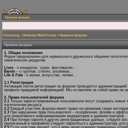
Правила форума
Froster.org - Ukrainian Metal Forum
> Правила форума
Правила форума
1. Общие положения
Форум предназначен для нормального дружеского общения посетителе
тематических разделов:
Lives
- о концертах, турах, фестивалях...
Bands
– о группах, стилях, альбомах...
Life & Fate
- о жизни, искусстве, любви...
1.1 Регистрация
Активация после регистрации на форуме проводится администрацией в
профиле правдивой информацией. Мы оставляем за собой право не ак
2. Права пользователей форума
2.1
Только зарегистрированные пользователи могут создавать новые 
посетителям ресурса.
2.2
Каждый участник форума имеет право на уважение своих взглядов 
2.3
При нарушении прав пользователя – оскорбления, флейм и оффто
для оперативного информирования модераторов и администраторов.
2.4
При потере пароля и других регистрационных данных, следует вос
прописанный в профайле) следует обратиться к администратору для р
2.5
Если участник решает, что к нему незаслуженно применены штраф