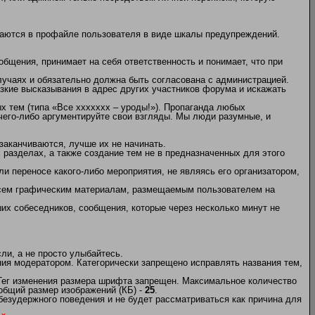
жаются в профайле пользователя в виде шкалы предупреждений.
бщения, принимает на себя ответственность и понимает, что при
учаях и обязательно должна быть согласована с администрацией.
кие высказывания в адрес других участников форума и искажать
х тем (типа «Все ххххххх – уроды!»). Пропаганда любых
 чего-либо аргументируйте свои взгляды. Мы люди разумные, и
заканчиваются, лучше их не начинать.
х разделах, а также создание тем не в предназначенных для этого
и переносе какого-либо мероприятия, не являясь его организатором,
 всем графическим материалам, размещаемым пользователем на
их собеседников, сообщения, которые через несколько минут не
и, а не просто улыбайтесь.
ия модератором. Категорически запрещено исправлять названия тем,
 Тег изменения размера шрифта запрещен. Максимальное количество
общий размер изображений (КБ) -
25
.
безудержного поведения и не будет рассматриваться как причина для