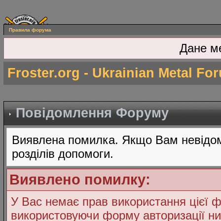
Правила форума
Дане м
Froster.org - Ukrainian Metal Fo
Повідомлення Форуму
Виявлена помилка. Якщо Вам невідом
розділів допомоги.
Виявлено помилку:
У Вас немає прав використання цієї ф
використовуючи форму авторизації ни