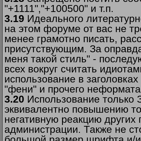
"+1111","+100500" и т.п.
3.19
Идеального литературно
на этом форуме от вас не т
менее грамотно писать, рас
присутствующим. За оправда
меня такой стиль" - последу
всех вокруг считать идиота
использование в заголовках 
"фени" и прочего неформата
3.20
Использование только 
эквивалентно повышению тон
негативную реакцию других
администрации. Также не ст
большой размер шрифта и/и