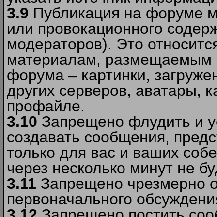
3.9
Публикация на форуме м
или провокационного содер
модераторов). Это относитс
материалам, размещаемым 
форума – картинки, загруже
других серверов, аватары, к
профайле.
3.10
Запрещено флудить и уст
создавать сообщения, пред
только для вас и ваших соб
через несколько минут не б
3.11
Запрещено чрезмерно о
первоначального обсуждения
3.12
Запрещено постить соо