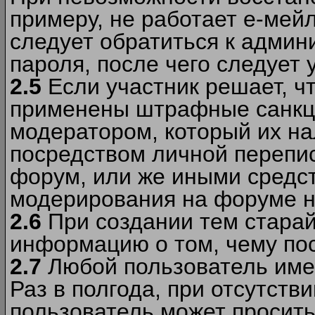
примеру, не работает е-мей
следует обратиться к админ
пароля, после чего следует 
2.5
Если участник решает, ч
применены штрафные санкци
модератором, который их н
посредством личной перепис
форум, или же иными средс
модерирования на форуме н
2.6
При создании тем старай
информацию о том, чему по
2.7
Любой пользователь име
Раз в полгода, при отсутст
пользователь может просить