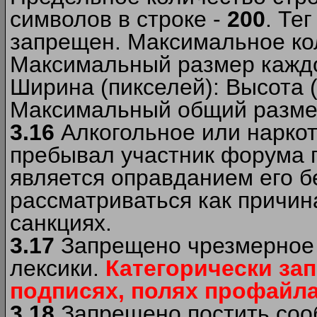
символов в строке -
200
. Те
запрещен. Максимальное ко
Максимальный размер каждо
Ширина (пикселей): Высота 
Максимальный общий размер
3.16
Алкогольное или наркот
пребывал участник форума п
является оправданием его б
рассматриваться как причи
санкциях.
3.17
Запрещено чрезмерное 
лексики.
Категорически за
подписях, полях профайла 
3.18
Запрещено постить сооб