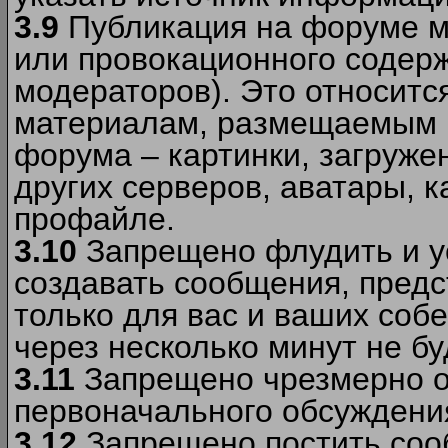
3.9
Публикация на форуме м
или провокационного содер
модераторов). Это относитс
материалам, размещаемым 
форума – картинки, загруже
других серверов, аватары, к
профайле.
3.10
Запрещено флудить и уст
создавать сообщения, пред
только для вас и ваших соб
через несколько минут не б
3.11
Запрещено чрезмерно о
первоначального обсуждения
3.12
Запрещено постить соо