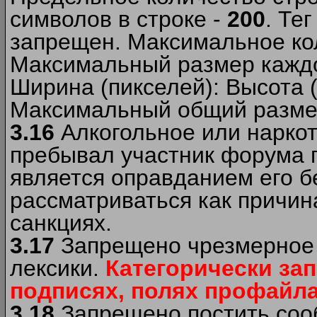
символов в строке -
200
. Те
запрещен. Максимальное ко
Максимальный размер каждо
Ширина (пикселей): Высота 
Максимальный общий размер
3.16
Алкогольное или наркот
пребывал участник форума п
является оправданием его б
рассматриваться как причи
санкциях.
3.17
Запрещено чрезмерное 
лексики.
Категорически за
подписях, полях профайла 
3.18
Запрещено постить сооб