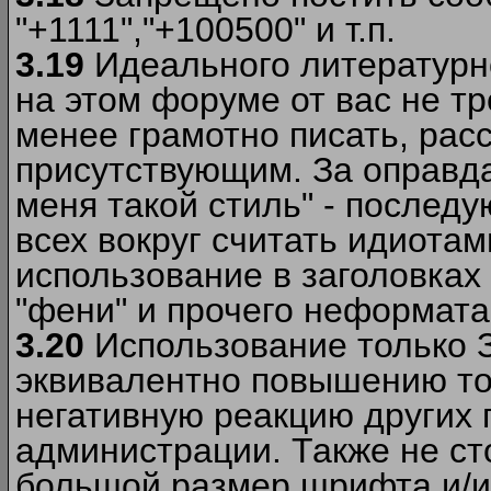
"+1111","+100500" и т.п.
3.19
Идеального литературно
на этом форуме от вас не т
менее грамотно писать, рас
присутствующим. За оправда
меня такой стиль" - последу
всех вокруг считать идиота
использование в заголовках 
"фени" и прочего неформата
3.20
Использование только 
эквивалентно повышению тон
негативную реакцию других
администрации. Также не ст
большой размер шрифта и/и