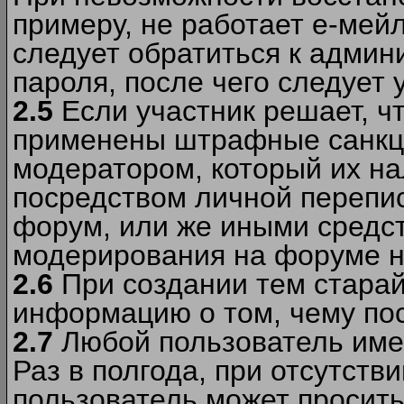
примеру, не работает е-мей
следует обратиться к админ
пароля, после чего следует 
2.5
Если участник решает, ч
применены штрафные санкци
модератором, который их н
посредством личной перепис
форум, или же иными средс
модерирования на форуме н
2.6
При создании тем старай
информацию о том, чему по
2.7
Любой пользователь име
Раз в полгода, при отсутст
пользователь может просить