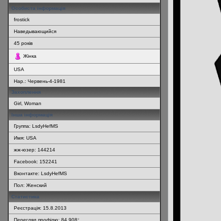
Особиста інформація
frostick
Наведывающийся
45
років
Жінка
USA
Нар.:
Червень-4-1981
Захоплення
Girl, Woman
Інша інформація
Группа: LsdyHefMS
Имя: USA
жж-юзер: 144214
Facebook: 152241
Вконтакте: LsdyHefMS
Пол: Женский
Статистика
Реєстрація: 15.8.2013
Перегляд профілю: 84 908
*