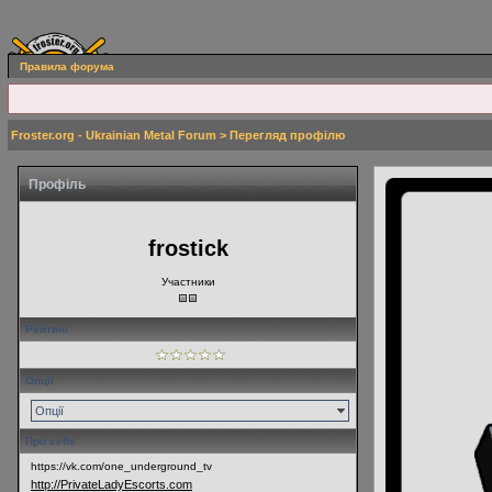
Правила форума
Froster.org - Ukrainian Metal Forum
> Перегляд профілю
Профіль
frostick
Участники
Рейтинг
Опції
Опції
Про себе
https://vk.com/one_underground_tv
http://PrivateLadyEscorts.com