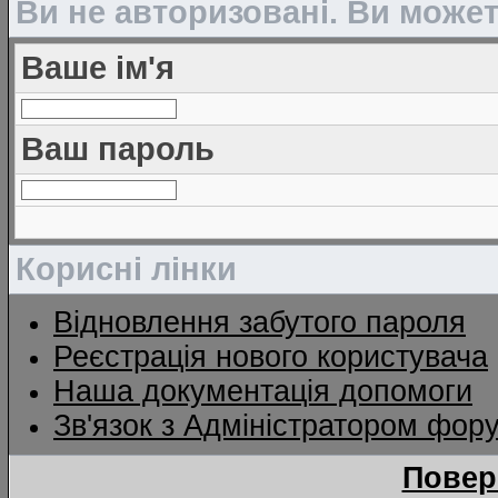
Ви не авторизовані. Ви може
Ваше ім'я
Ваш пароль
Корисні лінки
Відновлення забутого пароля
Реєстрація нового користувача
Наша документація допомоги
Зв'язок з Адміністратором фор
Повер