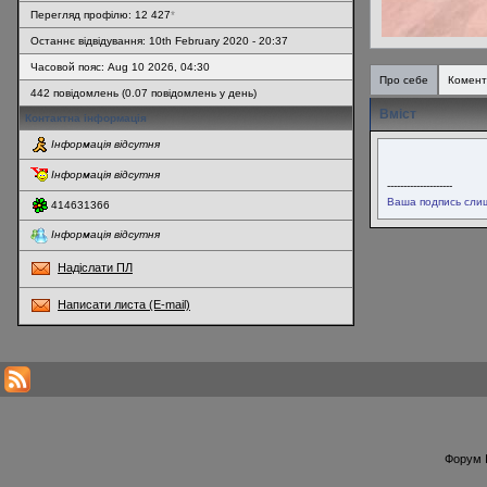
Перегляд профілю: 12 427
*
Останнє відвідування: 10th February 2020 - 20:37
Часовой пояс: Aug 10 2026, 04:30
Про себе
Комент
442 повідомлень (0.07 повідомлень у день)
Вміст
Контактна інформація
Інформація відсутня
Інформація відсутня
--------------------
Ваша подпись слиш
414631366
Інформація відсутня
Надіслати ПЛ
Написати листа (E-mail)
* Перегляди профілю оновлюються кожну годину
Форум