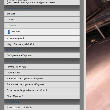
(хто такий - без дупля, але фраза кльова
Особиста інформація
otetzzz
Свояк
42
років
Чоловік
Хмельницький
Нар.:
Листопад-9-1983
Захоплення
Інформація відсутня
Інша інформація
Группа: RAVAGE
Имя: Віталій
жж-юзер:
Інформація відсутня
Facebook:
Інформація відсутня
Вконтакте: http://vkontakte.ru/papic
Пол: Мужской
Статистика
Реєстрація: 1.9.2009