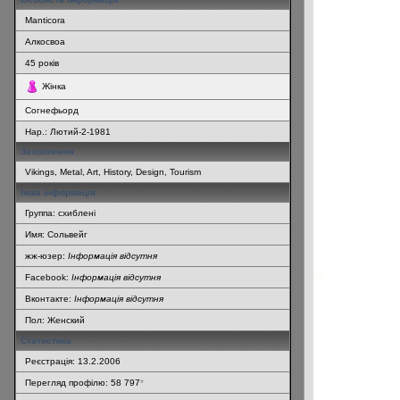
Manticora
Алкосвоа
45
років
Жінка
Согнефьорд
Нар.:
Лютий-2-1981
Захоплення
Vikings, Metal, Art, History, Design, Tourism
Інша інформація
Группа: схиблені
Имя: Сольвейг
жж-юзер:
Інформація відсутня
Facebook:
Інформація відсутня
Вконтакте:
Інформація відсутня
Пол: Женский
Статистика
Реєстрація: 13.2.2006
Перегляд профілю: 58 797
*