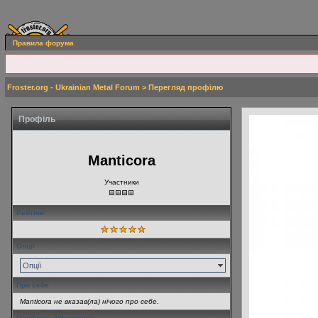
Правила форума
Froster.org - Ukrainian Metal Forum
> Перегляд профілю
Профіль
Manticora
Участники
Рейтинг
Опції
Опції
Про себе
Manticora не вказав(ла) нічого про себе.
Особиста інформація