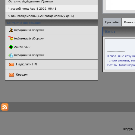
Останнє відвідування:
Приват
Часовой пояс: Aug 8 2026, 06:43
9 663 повідомлень (1.29 повідомлень у день)
Про себе
Комент
Контактна інформація
Інформація відсутня
Вміст
Інформація відсутня
240687320
--------------------
Інформація відсутня
я своа, я не хочу 
только викинги, то
Надіслати ПЛ
Вот ты, Мантикора
Приват
* Перегляди профілю оновлюються кожну годину
Форум