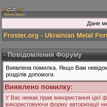
Правила форума
Дане м
Froster.org - Ukrainian Metal Fo
Повідомлення Форуму
Виявлена помилка. Якщо Вам невідом
розділів допомоги.
Виявлено помилку:
У Вас немає прав використання цієї ф
використовуючи форму авторизації ни