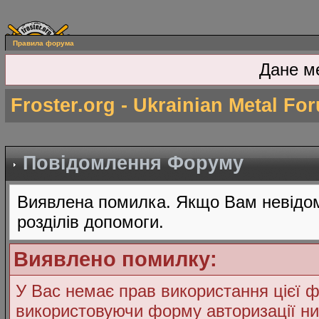
Правила форума
Дане м
Froster.org - Ukrainian Metal Fo
Повідомлення Форуму
Виявлена помилка. Якщо Вам невідом
розділів допомоги.
Виявлено помилку:
У Вас немає прав використання цієї ф
використовуючи форму авторизації ни