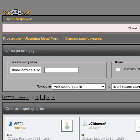
Правила форума
Привіт 
Froster.org - Ukrainian Metal Forum
> Список користувачів
Фільтри пошуку
ім'я користувача
Фото
Показати ті
Показати
по
2
3
>
»
1077 Сторінки
1
Список користувачів
#####
#Chimera#
21st February 2013 - 16:14
21st January 2019 - 18:55