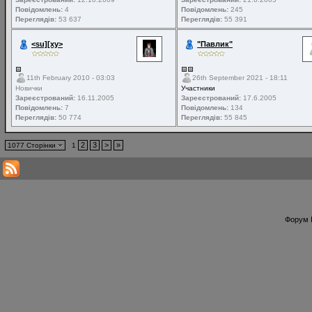
Повідомлень:
4
Повідомлень:
245
Переглядів:
53 637
Переглядів:
55 391
<su][xy>
"Павлик"
11th February 2010 - 03:03
26th September 2021 - 18:11
Новички
Участники
Зареєстрований:
16.11.2005
Зареєстрований:
17.6.2005
Повідомлень:
7
Повідомлень:
134
Переглядів:
50 774
Переглядів:
55 845
2
3
>
»
1077 Сторінки
1
Форум