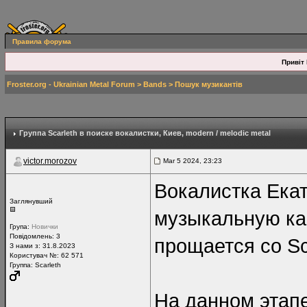
Правила форума
Привіт 
Froster.org - Ukrainian Metal Forum
>
Bands
>
Пошук музикантів
Группа Scarleth в поиске вокалистки
, Киев, modern / melodic metal
victor.morozov
Mar 5 2024, 23:23
Вокалистка Ека
Заглянувший
музыкальную ка
Група:
Новички
Повідомлень:
3
прощается со Sc
З нами з: 31.8.2023
Користувач №: 62 571
Группа: Scarleth
На данном этапе