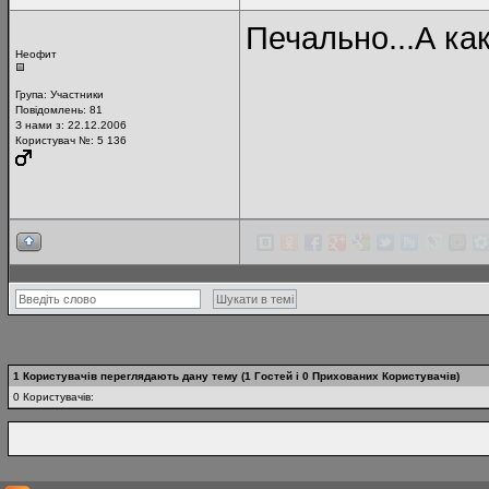
Печально...А ка
Неофит
Група:
Участники
Повідомлень:
81
З нами з: 22.12.2006
Користувач №: 5 136
1 Користувачів переглядають дану тему (1 Гостей і 0 Прихованих Користувачів)
0 Користувачів: