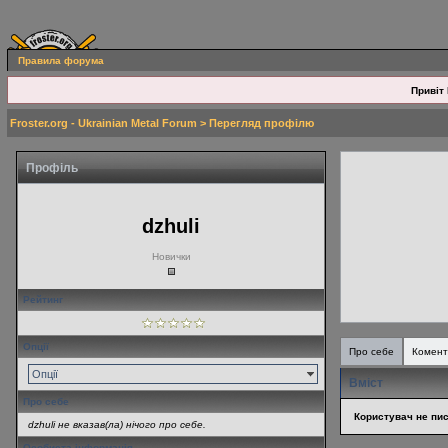
Правила форума
Привіт 
Froster.org - Ukrainian Metal Forum
> Перегляд профілю
Профіль
dzhuli
Новички
Рейтинг
Опції
Про себе
Комент
Опції
Вміст
Про себе
Користувач не пис
dzhuli не вказав(ла) нічого про себе.
Особиста інформація