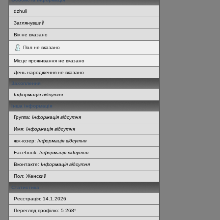
dzhuli
Заглянувший
Вік не вказано
Пол не вказано
Місце проживання не вказано
День народження не вказано
Захоплення
Інформація відсутня
Інша інформація
Группа:
Інформація відсутня
Имя:
Інформація відсутня
жж-юзер:
Інформація відсутня
Facebook:
Інформація відсутня
Вконтакте:
Інформація відсутня
Пол: Женский
Статистика
Реєстрація: 14.1.2026
Перегляд профілю: 5 268
*