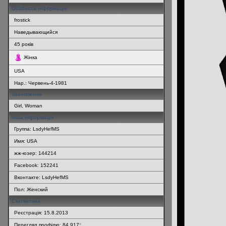
Особиста інформація
frostick
Наведывающийся
45
років
Жінка
USA
Нар.:
Червень-4-1981
Захоплення
Girl, Woman
Інша інформація
Группа: LsdyHefMS
Имя: USA
жж-юзер: 144214
Facebook: 152241
Вконтакте: LsdyHefMS
Пол: Женский
Статистика
Реєстрація: 15.8.2013
Перегляд профілю: 84 917
*