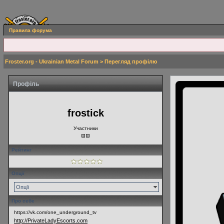
Правила форума
Froster.org - Ukrainian Metal Forum
> Перегляд профілю
Профіль
frostick
Участники
Рейтинг
Опції
Опції
Про себе
https://vk.com/one_underground_tv
http://PrivateLadyEscorts.com