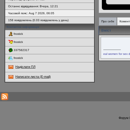
Останнє відвідування: Вчора, 12:21
Часовой пояс: Aug 7 2026, 06:05
158 повідомлень (0.03 повідомлень у день)
Про себе
Комент
Контактна інформація
Вміст
frostick
frostick
--------------------
337582317
eal women for sex d
frostick
Надіслати ПЛ
Написати листа (E-mail)
* Перегляди профілю оновлюються кожну годину
Форум