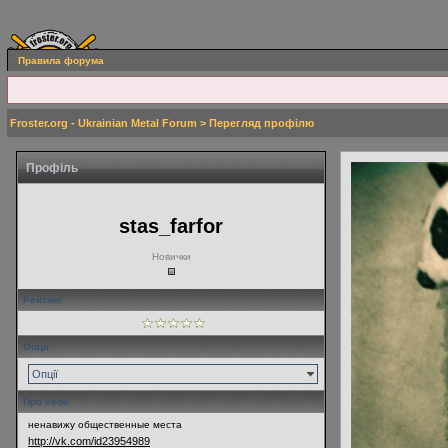
Правила форума
Froster.org - Ukrainian Metal Forum
> Перегляд профілю
Профіль
stas_farfor
Новички
Рейтинг
Опції
Опції
Про себе
ненавижу общественные места
http://vk.com/id23954989