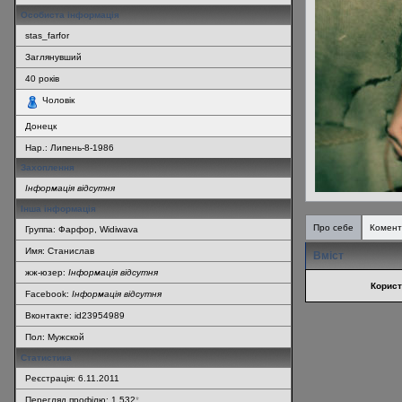
Особиста інформація
stas_farfor
Заглянувший
40
років
Чоловік
Донецк
Нар.:
Липень-8-1986
Захоплення
Інформація відсутня
Інша інформація
Про себе
Комент
Группа: Фарфор, Widiwava
Имя: Станислав
Вміст
жж-юзер:
Інформація відсутня
Корист
Facebook:
Інформація відсутня
Вконтакте: id23954989
Пол: Мужской
Статистика
Реєстрація: 6.11.2011
Перегляд профілю: 1 532
*