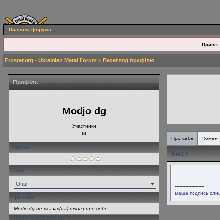
Правила форума
Привіт 
Froster.org - Ukrainian Metal Forum
> Перегляд профілю
Профіль
Modjo dg
Участники
Про себе
Комент
Рейтинг
Вміст
Опції
Опції
--------------------
Ваша подпись слиш
Про себе
Modjo dg не вказав(ла) нічого про себе.
Особиста інформація