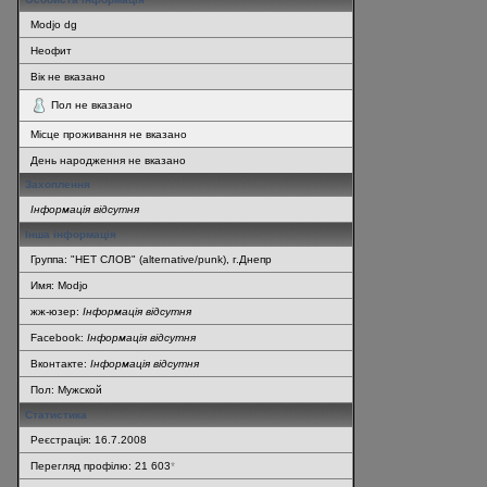
Modjo dg
Неофит
Вік не вказано
Пол не вказано
Місце проживання не вказано
День народження не вказано
Захоплення
Інформація відсутня
Інша інформація
Группа: "НЕТ СЛОВ" (alternative/punk), г.Днепр
Имя: Modjo
жж-юзер:
Інформація відсутня
Facebook:
Інформація відсутня
Вконтакте:
Інформація відсутня
Пол: Мужской
Статистика
Реєстрація: 16.7.2008
Перегляд профілю: 21 603
*