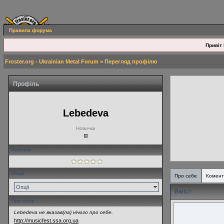
Правила форума
Привіт 
Froster.org - Ukrainian Metal Forum
> Перегляд профілю
Профіль
Lebedeva
Новички
Рейтинг
Опції
Про себе
Комент
Опції
Вміст
Про себе
Lebedeva не вказав(ла) нічого про себе.
http://musicfest.ssa.org.ua