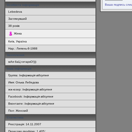
--------------------
Ваша подпись слиш
Особиста інформація
Lebedeva
Заглянувший
38
років
Жінка
Київ, Україна
Нар.:
Липень-8-1988
Захоплення
мАя баЦ гитаркО!)))
Інша інформація
Группа:
Інформація відсутня
Имя: Олька Лебедєва
жж-юзер:
Інформація відсутня
Facebook:
Інформація відсутня
Вконтакте:
Інформація відсутня
Пол: Женский
Статистика
Реєстрація: 14.11.2007
Перегляд профілю: 1 405
*