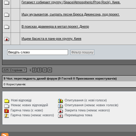
Гитарист собирает группу (Space/Atmospheric/Prog Rock). Киев.
Ищу музыкантов, сыграть песни Брюса Дикинсона, под проект.
В поисках драммера в метал проект. Днепр
Ищем басиста в панк-рок группу. Киев
2
3
>
»
225 Сторінки
1
9 Чол. переглядають даний форум (9 Гостей 0 Прихованих користувачів)
0 Користувачів:
Нові відповіді
Опитування (є нові голоси)
Немає нових відповідей
Опитування (немає нових голосів)
Гаряча тема (є нове)
Закрита тема (немає нового)
Гаряча тема (немає нового)
Переміщена тема