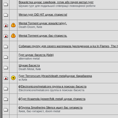
Вокалістка шукає симфонік, готик або пауер метал гурт
Шукаю гурт для подальшої співпраці і повноцінної роботи
Метал гурт DiD HiT шукає гітариста!
Mental Torment шукає вокаліста(ку).
Death-Doom, Київ
Mental Torment шукає бас-гітариста.
Собираю группу для своего материала (мелодичное a-ka In Flames, The 
Гурт шукає басиста (Київ)
alternative metal
Шукаю Басиста
Death Metal, Киів
Гурт Terrorscum (thrash/death metal)шукає барабанера
м.Київ
Electronicore/metalcore группа в поисках басиста
Electronicore/metalcore группа в поисках басиста
Гурт Kraamola (power/folk metal) шукає гітариста
Группа Smothering Silence ищет бас гитариста
Киев, бас-гитарист, doom metal