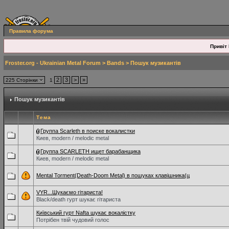
Правила форума
Привіт 
Froster.org - Ukrainian Metal Forum
>
Bands
>
Пошук музикантів
2
3
>
»
225 Сторінки
1
Пошук музикантів
Тема
Группа Scarleth в поиске вокалистки
Киев, modern / melodic metal
Группа SCARLETH ищет барабанщика
Киев, modern / melodic metal
Mental Torment(Death-Doom Metal) в пошуках клавішника(ц
VYR...Шукаємо гітариста!
Black/death гурт шукає гітариста
Київський гурт Nafta шукає вокалістку
Потрібен твій чудовий голос