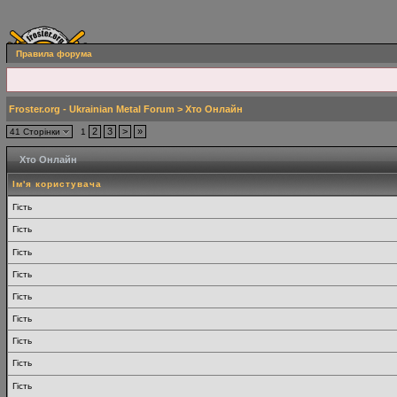
Правила форума
Froster.org - Ukrainian Metal Forum
> Хто Онлайн
2
3
>
»
41 Сторінки
1
Хто Онлайн
Ім'я користувача
Гість
Гість
Гість
Гість
Гість
Гість
Гість
Гість
Гість