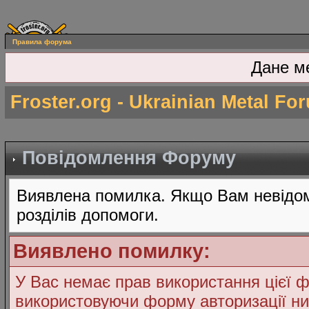
Правила форума
Дане м
Froster.org - Ukrainian Metal Fo
Повідомлення Форуму
Виявлена помилка. Якщо Вам невідом
розділів допомоги.
Виявлено помилку:
У Вас немає прав використання цієї ф
використовуючи форму авторизації ни