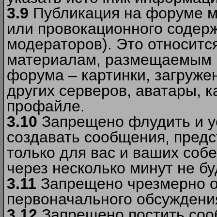
3.9
Публикация на форуме м
или провокационного содер
модераторов). Это относитс
материалам, размещаемым 
форума – картинки, загруже
других серверов, аватары, к
профайле.
3.10
Запрещено флудить и уст
создавать сообщения, пред
только для вас и ваших соб
через несколько минут не б
3.11
Запрещено чрезмерно о
первоначального обсуждения
3.12
Запрещено постить соо