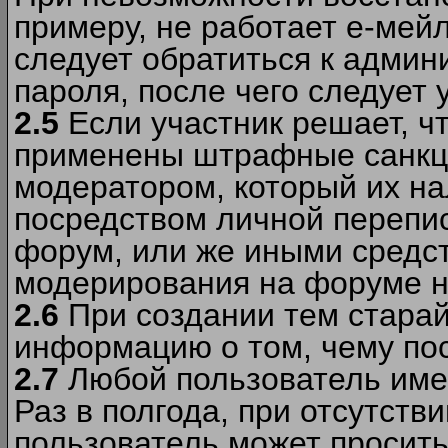
примеру, не работает е-мей
следует обратиться к админ
пароля, после чего следует 
2.5
Если участник решает, ч
применены штрафные санкци
модератором, который их н
посредством личной перепис
форум, или же иными средс
модерирования на форуме н
2.6
При создании тем старай
информацию о том, чему по
2.7
Любой пользователь име
Раз в полгода, при отсутст
пользователь может просить