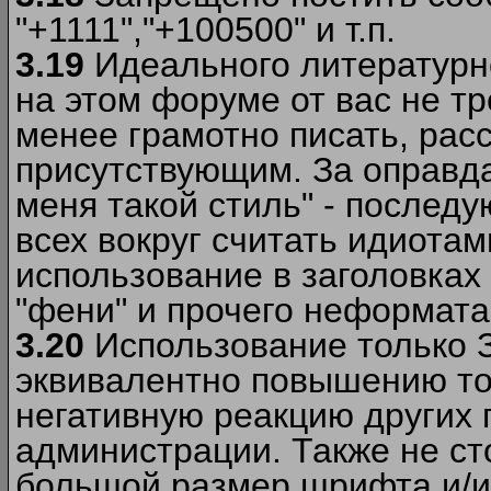
"+1111","+100500" и т.п.
3.19
Идеального литературно
на этом форуме от вас не т
менее грамотно писать, рас
присутствующим. За оправда
меня такой стиль" - последу
всех вокруг считать идиота
использование в заголовках 
"фени" и прочего неформата
3.20
Использование только 
эквивалентно повышению тон
негативную реакцию других
администрации. Также не ст
большой размер шрифта и/и