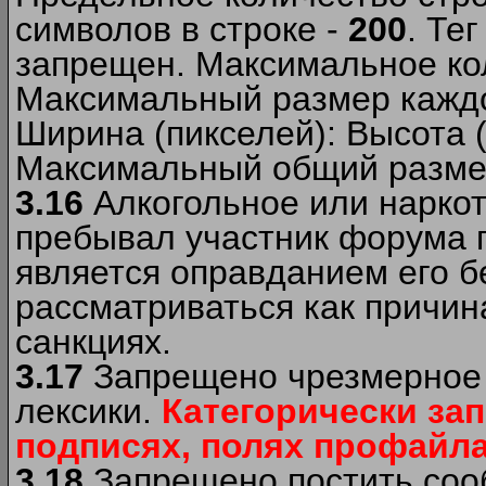
символов в строке -
200
. Те
запрещен. Максимальное ко
Максимальный размер каждо
Ширина (пикселей): Высота 
Максимальный общий размер
3.16
Алкогольное или наркот
пребывал участник форума п
является оправданием его б
рассматриваться как причи
санкциях.
3.17
Запрещено чрезмерное 
лексики.
Категорически за
подписях, полях профайла 
3.18
Запрещено постить сооб