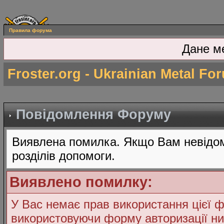
Правила форума
Дане м
Froster.org - Ukrainian Metal Fo
Повідомлення Форуму
Виявлена помилка. Якщо Вам невідом
розділів допомоги.
Виявлено помилку:
У Вас немає прав використання цієї ф
використовуючи форму авторизації ни