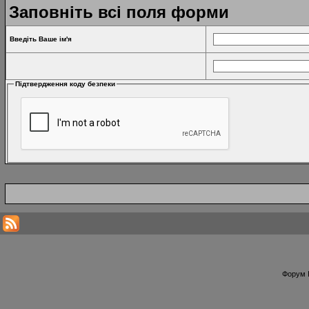
Заповніть всі поля форми
Введіть Ваше ім'я
Підтвердження коду безпеки
Форум