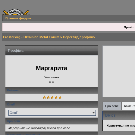
Правила форума
Привіт 
Froster.org - Ukrainian Metal Forum
> Перегляд профілю
Профіль
Маргарита
Участники
Рейтинг
Опції
Про себе
Комент
Опції
Вміст
Про себе
Користувач не пис
Маргарита не вказав(ла) нічого про себе.
Особиста інформація