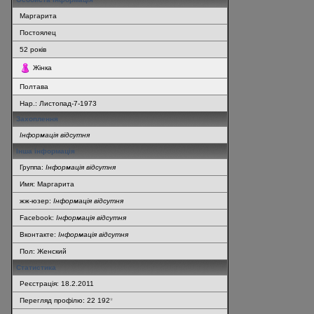
Маргарита
Постоялец
52
років
Жінка
Полтава
Нар.:
Листопад-7-1973
Захоплення
Інформація відсутня
Інша інформація
Группа:
Інформація відсутня
Имя: Маргарита
жж-юзер:
Інформація відсутня
Facebook:
Інформація відсутня
Вконтакте:
Інформація відсутня
Пол: Женский
Статистика
Реєстрація: 18.2.2011
Перегляд профілю: 22 192
*