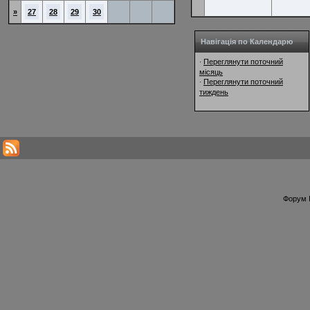
»
27
28
29
30
Навігація по Календарю
Переглянути поточний
·
місяць
Переглянути поточний
·
тиждень
Форум