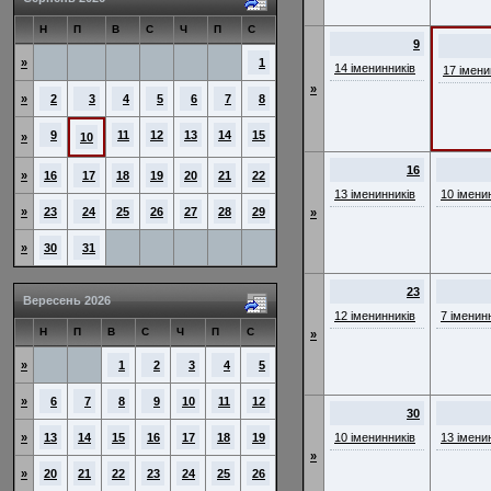
Н
П
В
С
Ч
П
С
9
»
1
14 іменинників
17 імени
»
»
2
3
4
5
6
7
8
9
11
12
13
14
15
»
10
16
»
16
17
18
19
20
21
22
13 іменинників
10 імени
»
23
24
25
26
27
28
29
»
»
30
31
23
Вересень 2026
12 іменинників
7 іменин
Н
П
В
С
Ч
П
С
»
»
1
2
3
4
5
»
6
7
8
9
10
11
12
30
»
13
14
15
16
17
18
19
10 іменинників
13 імени
»
»
20
21
22
23
24
25
26