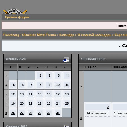
Правила форума
Привіт 
Froster.org - Ukrainian Metal Forum
>
Календар
>
Основной календарь
> Серпен
Се
«
Липень 2026
Календар подій
Н
П
В
С
Ч
П
С
Неділя
Понеділ
»
1
2
3
4
»
5
6
7
8
9
10
11
»
»
12
13
14
15
16
17
18
»
19
20
21
22
23
24
25
2
»
26
27
28
29
30
31
14 іменинників
15 імени
»
Серпень 2026